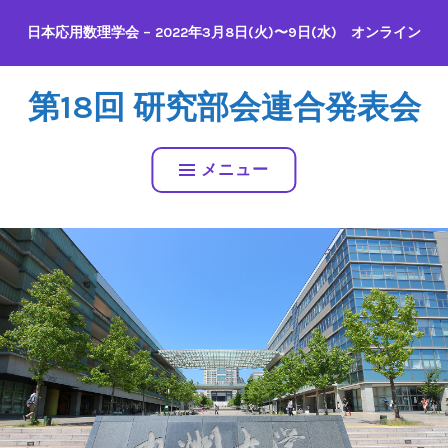
コ
日本応用数理学会 – 2022年3月8日(火)〜9日(水) オンライン
ン
テ
ン
第18回 研究部会連合発表会
ツ
へ
ス
メニュー
キ
ッ
プ